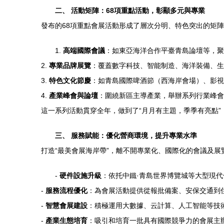
二、 活動矩陣：68項重點活動，彰顯多元與專業
發布的68項重點會展活動形成了層次分明、特色突出的矩
1.
高端國際會議
：如東亞海洋合作平臺青島論壇等，聚
2.
專業品牌展覽
：覆蓋數字科技、智能制造、海洋裝備、生
3.
特色文化節慶
：如青島國際啤酒節（西海岸會場）、影視
4.
產業峰會與論壇
：圍繞新區主導產業，舉辦系列行業峰會
這一系列活動貫穿全年，做到了“月月有主題，季季有亮點
三、 服務賦能：優化營商環境，提升專業水準
打造“最美會展海岸帶”，離不開專業化、國際化的會議及
-
硬件設施升級
：依托中鐵·青島世界博覽城等大型現
-
服務流程優化
：為會展活動提供從報批備案、安保交通到住
-
智慧會展建設
：積極運用大數據、云計算、人工智能等技
-
產業生態培育
：吸引和培育一批具有國際競爭力的會展主