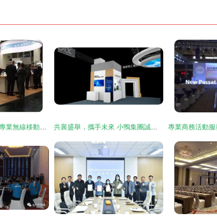
PMRExpo 德國國際專業無線移動會議設備展覽會——展會信息與圖文設計制作全解析
共襄盛舉，攜手未來 小鴨集團誠邀您蒞臨2021濟南地產品展示交易會