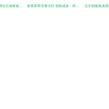
簽約率近9成，通威聯合百個家庭漁場開啟新篇章
會展蓉商培養項目 初顯成效，再啟新程——記成都市貿促會優等學員頒證暨培訓動員會