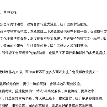
陣。其中包括：
焦全球海洋治理、經貿合作等重大議題，提升國際對話能級。
命科學等前沿領域，為產業鏈上下游企業提供精準對接平臺，促進技術交
文化產業博覽會等，深度挖掘本地文化IP，塑造獨特的城市文化品牌，
，發布前沿報告，引領產業趨勢，吸引高端人才和項目落地。
”，既保證了會展經濟的持續熱度，也滿足了不同行業和群體的多元化需求
展覽服務作為支撐。西海岸新區正從多方面著力提升會展服務軟實力：
代化展館綜合體，提供一流的展覽、會議場地和配套設施。
宿餐飲、搭建物流的“一站式”專業化服務，簡化流程，提高效率。
術，打造智慧會展平臺，實現線上線下一體化運營，提升參展參會體驗。
辦機構、服務企業，完善產業鏈條，形成良好的會展產業生態圈。