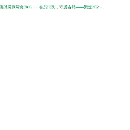
北京朝陽會議酒店與展覽展會 800人、500人、300人會議的圖文設計與制作解決方案
智慧消防，守護春城——聚焦2020第三屆昆明國際消防展