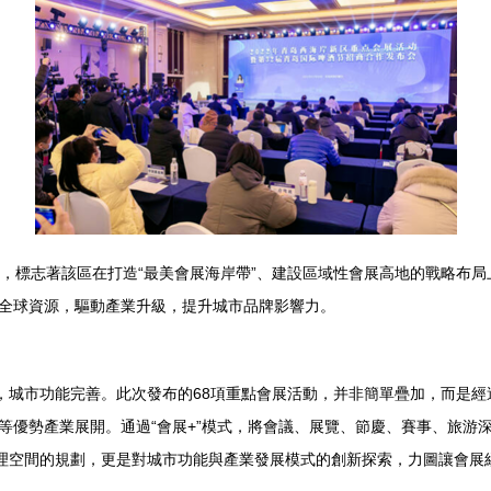
劃，標志著該區在打造“最美會展海岸帶”、建設區域性會展高地的戰略布
全球資源，驅動產業升級，提升城市品牌影響力。
越，城市功能完善。此次發布的68項重點會展活動，并非簡單疊加，而是
等優勢產業展開。通過“會展+”模式，將會議、展覽、節慶、賽事、旅游
物理空間的規劃，更是對城市功能與產業發展模式的創新探索，力圖讓會展