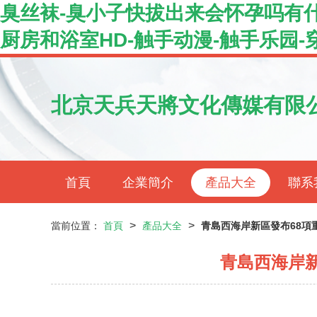
臭丝袜-臭小子快拔出来会怀孕吗有什
厨房和浴室HD-触手动漫-触手乐园
北京天兵天將文化傳媒有限
首頁
企業簡介
產品大全
聯系
>
>
當前位置：
首頁
產品大全
青島西海岸新區發布68項
青島西海岸新