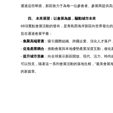
通過這些舉措，新區致力于為每一位參會者、參展商提供高
四、 未來展望：以會展為媒，驅動城市未來
68項重點會展活動的發布，是青島西海岸新區向世界發出
旨在通過會展平臺：
-
集聚高端要素
：吸引國際組織、跨國企業、頂尖人才落戶
-
促進產業耦合
：推動會展與本地優勢產業深度互動，催化
-
提升城市形象
：向全球展示新區開放、現代、活力、時尚
可以預見，隨著這一系列會展活動的落地生根，“最美會展
的新篇章。