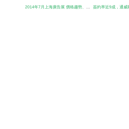
2014年7月上海廣告展 價格趨勢、型號規格與圖文設計制作要點全解析